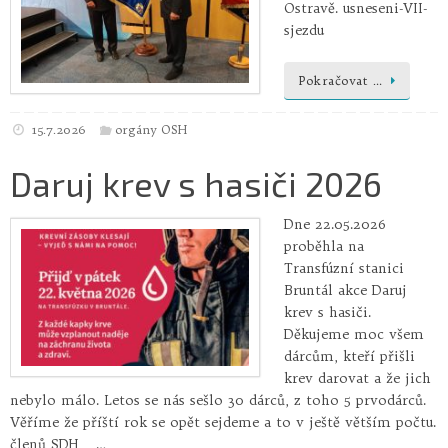
Ostravě. usneseni-VII-
sjezdu
Pokračovat …
15.7.2026
orgány OSH
Daruj krev s hasiči 2026
Dne 22.05.2026
proběhla na
Transfúzní stanici
Bruntál akce Daruj
krev s hasiči.
Děkujeme moc všem
dárcům, kteří přišli
krev darovat a že jich
nebylo málo. Letos se nás sešlo 30 dárců, z toho 5 prvodárců.
Věříme že příští rok se opět sejdeme a to v ještě větším počtu.
členů SDH …