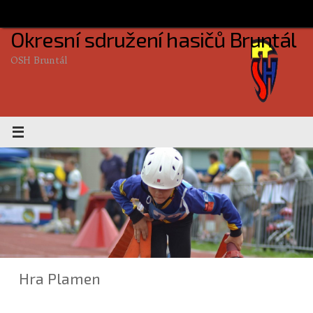
Skip
to
Okresní sdružení hasičů Bruntál
content
OSH Bruntál
Hra Plamen