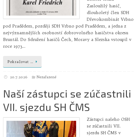
Zasloužilý hasič,
dlouholetý člen SDH
Dřevokombinát Vrbno
pod Pradědem, později SDH Vrbno pod Pradědem, a jedna z
nejvýznamnějších osobností dobrovolného hasičstva okresu
Bruntál. Do Sdružení hasičů Čech, Moravy a Slezska vstoupil v
roce 1973…
Pokračovat …
20.7.2026
Nezařazené
Naší zástupci se zúčastnili
VII. sjezdu SH ČMS
Zástupci našeho OSH
se zúčastnili VII.
sjezdu SH ČMS v