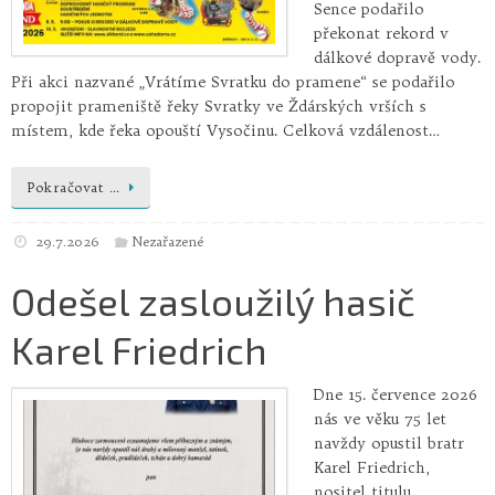
Sence podařilo
překonat rekord v
dálkové dopravě vody.
Při akci nazvané „Vrátíme Svratku do pramene“ se podařilo
propojit prameniště řeky Svratky ve Ždárských vrších s
místem, kde řeka opouští Vysočinu. Celková vzdálenost…
Pokračovat …
29.7.2026
Nezařazené
Odešel zasloužilý hasič
Karel Friedrich
Dne 15. července 2026
nás ve věku 75 let
navždy opustil bratr
Karel Friedrich,
nositel titulu