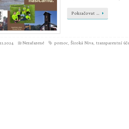
Pokračovat …
.11.2024
Nezařazené
pomoc
,
Široká Niva
,
transparentní úč