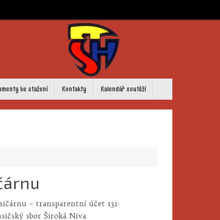
umenty ke stažení
Kontakty
Kalendář soutěží
čárnu
čárnu – transparentní účet 131-
sičský sbor Široká Niva