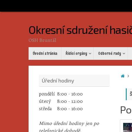
Skip
to
content
Okresní sdružení hasi
OSH Bruntál
Skip
Úvodní stránka
Řídící orgány
Odborné rady
to
content
Ho
Úřední hodiny
pondělí
8:00 - 16:00
Š
úterý
8:00 - 12:00
Po
středa
8:00 - 16:00
Mimo úřední hodiny jen po
telefonické dohodě.