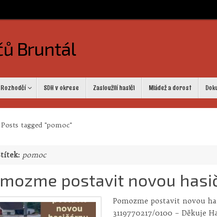
čů Bruntál
Rozhodčí
SDH v okrese
Zasloužilí hasiči
Mládež a dorost
Dok
me
Posts tagged "pomoc"
títek:
pomoc
mozme postavit novou hasi
Pomozme postavit novou hasi
3119770217/0100 – Děkuje Ha