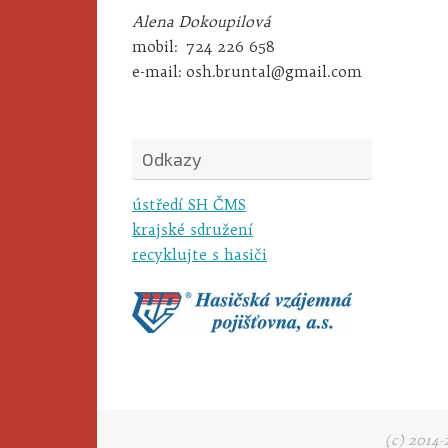
Alena Dokoupilová
mobil:
724 226 658
e-mail:
osh.bruntal@gmail.com
Odkazy
ústředí SH ČMS
krajské sdružení
recyklujte s hasiči
(c) 2014