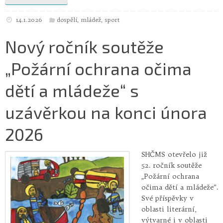
14.1.2026
dospělí
,
mládež
,
sport
Nový ročník soutěže
„Požární ochrana očima
dětí a mládeže“ s
uzávěrkou na konci února
2026
SHČMS otevřelo již
52. ročník soutěže
„Požární ochrana
očima dětí a mládeže“.
Své příspěvky v
oblasti literární,
výtvarné i v oblasti