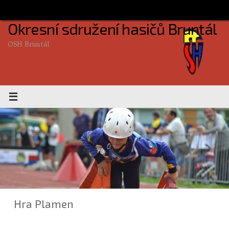
Skip
to
Okresní sdružení hasičů Bruntál
content
OSH Bruntál
Hra Plamen