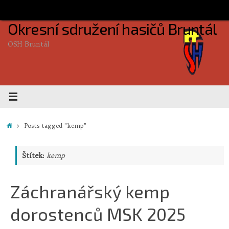
Skip
to
Okresní sdružení hasičů Bruntál
content
OSH Bruntál
Home
Posts tagged "kemp"
Štítek:
kemp
Záchranářský kemp
dorostenců MSK 2025