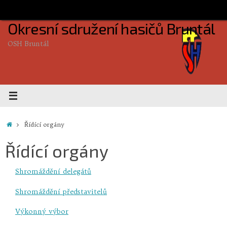
Skip
to
Okresní sdružení hasičů Bruntál
content
OSH Bruntál
Home
Řídící orgány
Řídící orgány
Shromáždění delegátů
Shromáždění představitelů
Výkonný výbor