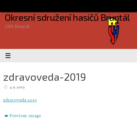
Skip
to
Okresní sdružení hasičů Bruntál
content
OSH Bruntál
zdravoveda-2019
4.9.2019
zdravoveda-2019
Previous image