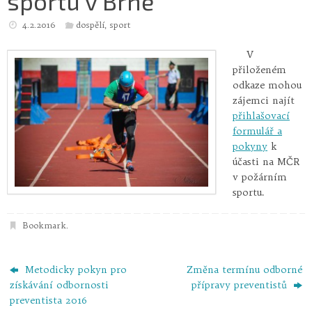
sportu v Brně
4.2.2016
dospělí
,
sport
V
přiloženém
odkaze mohou
zájemci najít
přihlašovací
formulář a
pokyny
k
účasti na MČR
v požárním
sportu.
Bookmark
.
Metodicky pokyn pro
Změna termínu odborné
získávání odbornosti
přípravy preventistů
preventista 2016