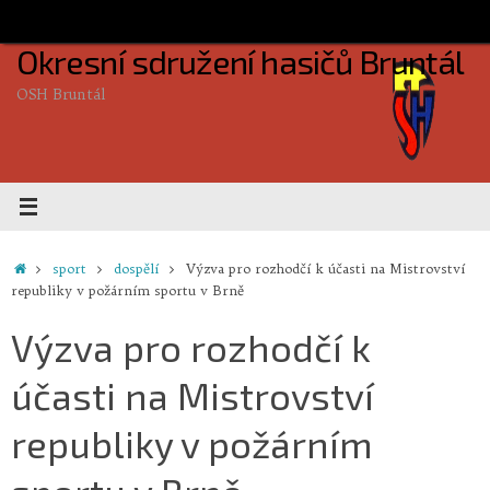
Skip
to
Okresní sdružení hasičů Bruntál
content
OSH Bruntál
Home
sport
dospělí
Výzva pro rozhodčí k účasti na Mistrovství
republiky v požárním sportu v Brně
Výzva pro rozhodčí k
účasti na Mistrovství
republiky v požárním