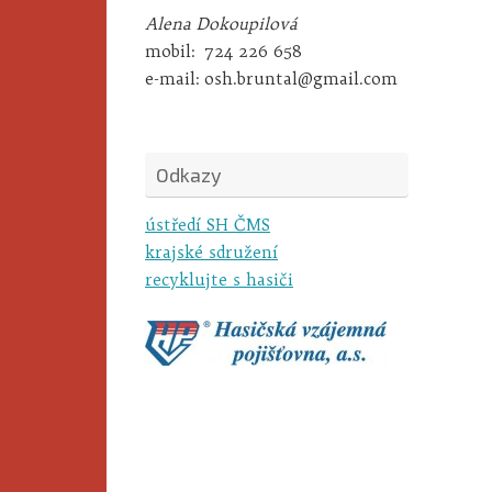
Alena Dokoupilová
mobil:
724 226 658
e-mail:
osh.bruntal@gmail.com
Odkazy
ústředí SH ČMS
krajské sdružení
recyklujte s hasiči