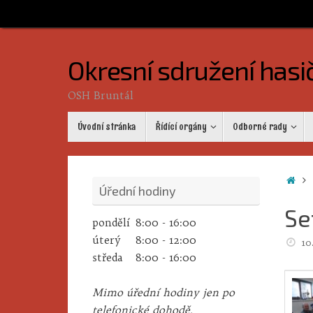
Skip
to
content
Okresní sdružení hasi
OSH Bruntál
Skip
Úvodní stránka
Řídící orgány
Odborné rady
to
content
Ho
Úřední hodiny
Se
pondělí
8:00 - 16:00
úterý
8:00 - 12:00
10
středa
8:00 - 16:00
Mimo úřední hodiny jen po
telefonické dohodě.