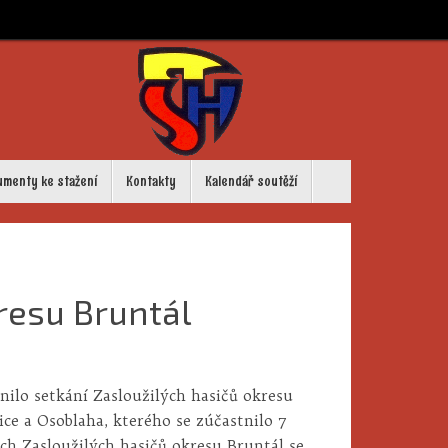
umenty ke stažení
Kontakty
Kalendář soutěží
resu Bruntál
nilo setkání Zasloužilých hasičů okresu
ce a Osoblaha, kterého se zúčastnilo 7
ých Zasloužilých hasičů okresu Bruntál se