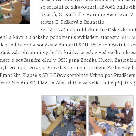
ze setkání ze zdravotních důvodů omluvili 
Dvorců, O. Kuchař z Horního Benešova, V. 
sestra E. Pešková z Bruntálu.
Setkání začalo prohlídkou hasičské zbrojn
ení u kávy a sladkého pohoštění s výkladem starosty SDH M
ofem o historii a současné činnosti SDH. Poté se účastníci s
šné. Zde přítomni vyslechli krátký proslov vedoucího okres
mace o současném dění v OSH pana Zdeňka Hudce. Zasloužilí 
 byli 26. října 2022 v Přibyslavi oceněni titulem Zasloužilý
Františka Klause z SDH Dřevokombinát Vrbno pod Pradědem
eme členům SDH Město Albrechtice za velice milé přijetí v je