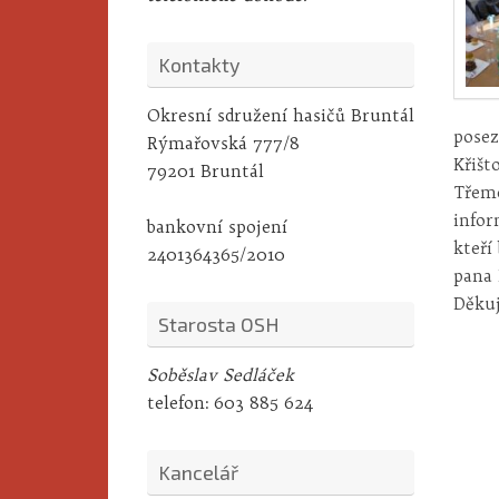
Kontakty
Okresní sdružení hasičů Bruntál
posez
Rýmařovská 777/8
Křišt
79201 Bruntál
Třeme
infor
bankovní spojení
kteří
2401364365/2010
pana 
Děkuj
Starosta OSH
Soběslav Sedláček
telefon:
603 885 624
Kancelář