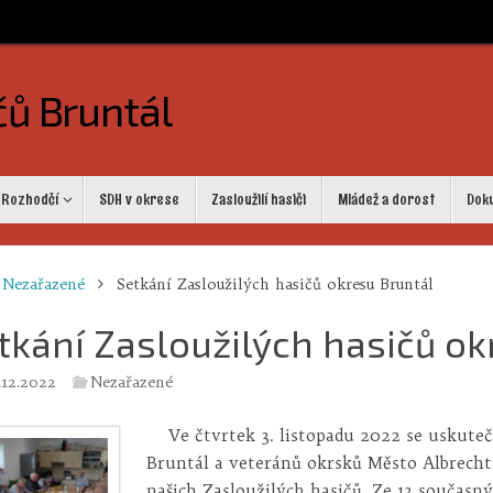
čů Bruntál
Rozhodčí
SDH v okrese
Zasloužilí hasiči
Mládež a dorost
Dok
me
Nezařazené
Setkání Zasloužilých hasičů okresu Bruntál
tkání Zasloužilých hasičů ok
.12.2022
Nezařazené
Ve čtvrtek 3. listopadu 2022 se uskuteč
Bruntál a veteránů okrsků Město Albrechti
našich Zasloužilých hasičů. Ze 13 současn