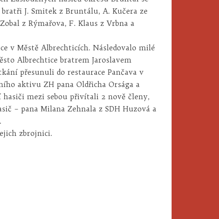
bratři J. Smitek z Bruntálu, A. Kučera ze
Zobal z Rýmařova, F. Klaus z Vrbna a
ice v Městě Albrechticích. Následovalo milé
ěsto Albrechtice bratrem Jaroslavem
etkání přesunuli do restaurace Pančava v
ního aktivu ZH pana Oldřicha Orsága a
hasiči mezi sebou přivítali 2 nově členy,
 hasič – pana Milana Zehnala z SDH Huzová a
.
jich zbrojnici.