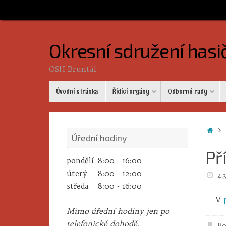
Skip
to
content
Okresní sdružení hasi
OSH Bruntál
Skip
Úvodní stránka
Řídící orgány
Odborné rady
to
content
Ho
Úřední hodiny
Př
pondělí
8:00 - 16:00
úterý
8:00 - 12:00
4.
středa
8:00 - 16:00
V
Mimo úřední hodiny jen po
telefonické dohodě.
B