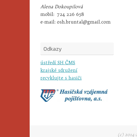
Alena Dokoupilová
mobil:
724 226 658
e-mail:
osh.bruntal@gmail.com
Odkazy
ústředí SH ČMS
krajské sdružení
recyklujte s hasiči
(c) 2014