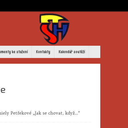
umenty ke stažení
Kontakty
Kalendář soutěží
če
iely Petřekové „Jak se chovat, když…“