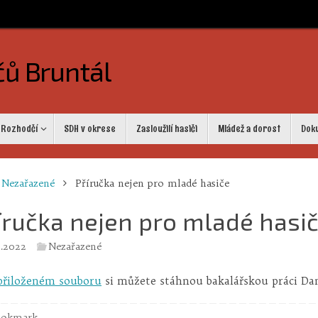
čů Bruntál
Rozhodčí
SDH v okrese
Zasloužilí hasiči
Mládež a dorost
Dok
me
Nezařazené
Příručka nejen pro mladé hasiče
íručka nejen pro mladé hasi
3.2022
Nezařazené
přiloženém souboru
si můžete stáhnou bakalářskou práci Dan
ookmark
.