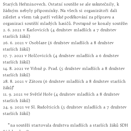
Starých Heřminovech. Ostatní soutěže se ale uskutečnily, k
žádným nebyly připomínky. Na všech si organizátoři dali
záležet a všem tak patří veliké poděkování za přípravu a
organizaci soutěží mladých hasičů. Postupně se konaly soutěže:
2. 6. 2021 v Karlovicích (4 družstev mladších a 7 družstev
starších žáků)
26. 6. 2021 v Osoblaze (6 družstev mladších a 8 družstev
starších žáků)
17. 7. 2021 v Holčovicích (4 družstev mladších a 6 družstev
starších žáků)
14. 8. 2021 ve Vrbně p. Prad. (5 družstev mladších a 8 družstev
starších žáků)
28. 8. 2021 v Zátoru (6 družstev mladších a 8 družstev starších
žáků)⃰
11. 9. 2021 ve Světlé Hoře (4 družstev mladších a 8 družstev
starších žáků)
24. 9. 2021 ve Sl. Rudolticích (5 družstev mladších a 7 družstev
starších žáků)
⃰ na soutěži startovala družstva mladších a starších žáků SDH