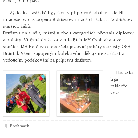
Sádek, okr. Opava
Výsledky hasičské ligy jsou v připojené tabulce – do HL
mládeže bylo zapojeno 8 družstev mladších žáků a 12 družstev
starších žáků.
Družstva na 1. až 3. místě v obou kategoriích převzala diplomy
a poháry. Vítězná družstva v mladších MH Osoblaha a ve
starších MH Holčovice obdržela putovní poháry starosty OSH
Bruntál. Všem zapojeným kolektivům děkujeme za účast a
vedoucím poděkování za přípravu družstev.
Hasičská
liga
mládeže
2021
Bookmark
.