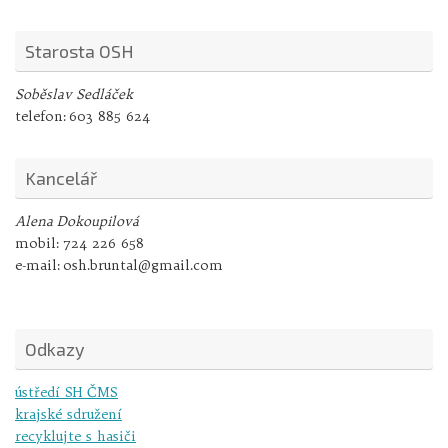
Starosta OSH
Soběslav Sedláček
telefon:
603 885 624
Kancelář
Alena Dokoupilová
mobil:
724 226 658
e-mail:
osh.bruntal@gmail.com
Odkazy
ústředí SH ČMS
krajské sdružení
recyklujte s hasiči