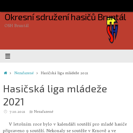
Skip
to
Okresní sdružení hasičů Bruntál
content
OSH Bruntál
Home
Nezařazené
Hasičská liga mládeže 2021
Hasičská liga mládeže
2021
7.10.2021
Nezařazené
V letošním roce bylo v kalendáři soutěží pro mladé hasiče
připraveno 9 soutěží. Nekonaly se soutěže v Krnově a ve