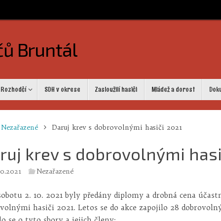
čů Bruntál
Rozhodčí
SDH v okrese
Zasloužilí hasiči
Mládež a dorost
Dok
me
Nezařazené
Daruj krev s dobrovolnými hasiči 2021
ruj krev s dobrovolnými hasi
10.2021
Nezařazené
sobotu 2. 10. 2021 byly předány diplomy a drobná cena účast
volnými hasiči 2021. Letos se do akce zapojilo 28 dobrovoln
lo se o tyto sbory a jejich členy: