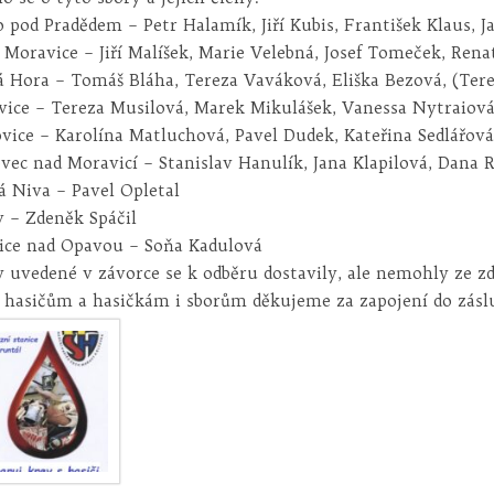
 pod Pradědem – Petr Halamík, Jiří Kubis, František Klaus, J
 Moravice – Jiří Malíšek, Marie Velebná, Josef Tomeček, Rena
á Hora – Tomáš Bláha, Tereza Vaváková, Eliška Bezová, (Ter
vice – Tereza Musilová, Marek Mikulášek, Vanessa Nytraiov
vice – Karolína Matluchová, Pavel Dudek, Kateřina Sedlářová
vec nad Moravicí – Stanislav Hanulík, Jana Klapilová, Dana 
á Niva – Pavel Opletal
 – Zdeněk Spáčil
ice nad Opavou – Soňa Kadulová
 uvedené v závorce se k odběru dostavily, ale nemohly ze z
hasičům a hasičkám i sborům děkujeme za zapojení do zásl