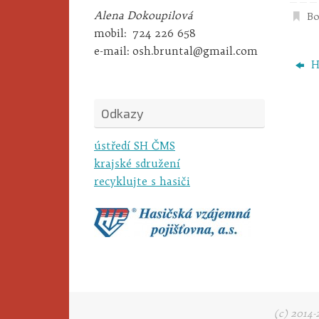
Alena Dokoupilová
B
mobil:
724 226 658
e-mail:
osh.bruntal@gmail.com
Ha
Odkazy
ústředí SH ČMS
krajské sdružení
recyklujte s hasiči
(c) 2014