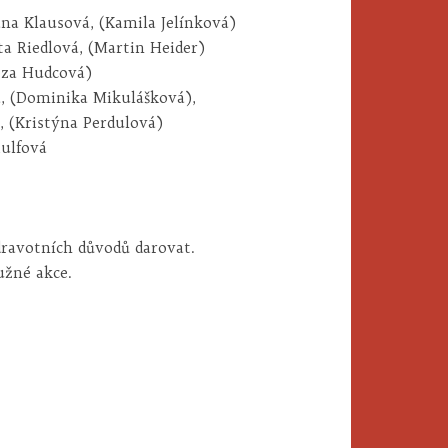
ana Klausová, (Kamila Jelínková)
ta Riedlová, (Martin Heider)
eza Hudcová)
á, (Dominika Mikulášková),
, (Kristýna Perdulová)
Rulfová
dravotních důvodů darovat.
užné akce.