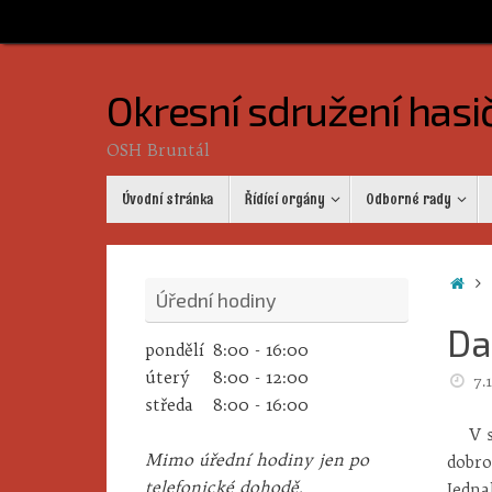
Skip
to
content
Okresní sdružení hasi
OSH Bruntál
Skip
Úvodní stránka
Řídící orgány
Odborné rady
to
content
Ho
Úřední hodiny
Da
pondělí
8:00 - 16:00
úterý
8:00 - 12:00
7.
středa
8:00 - 16:00
V 
Mimo úřední hodiny jen po
dobro
telefonické dohodě.
Jedna