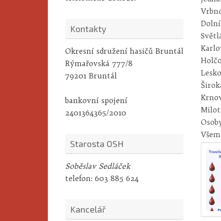
Vrbno
Dolní
Kontakty
Světl
Karlo
Okresní sdružení hasičů Bruntál
Holčo
Rýmařovská 777/8
Lesko
79201 Bruntál
Širok
Krnov
bankovní spojení
Milot
2401364365/2010
Osoby
Všem 
Starosta OSH
Soběslav Sedláček
telefon:
603 885 624
Kancelář