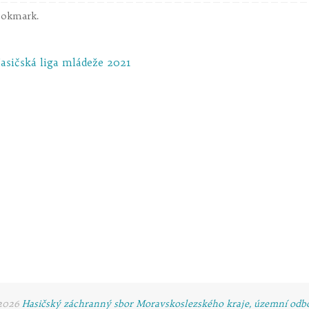
ookmark
.
sičská liga mládeže 2021
-2026
Hasičský záchranný sbor Moravskoslezského kraje, územní odb