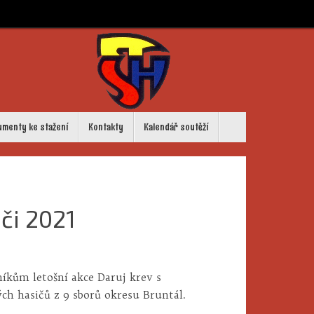
umenty ke stažení
Kontakty
Kalendář soutěží
či 2021
níkům letošní akce Daruj krev s
ých hasičů z 9 sborů okresu Bruntál.