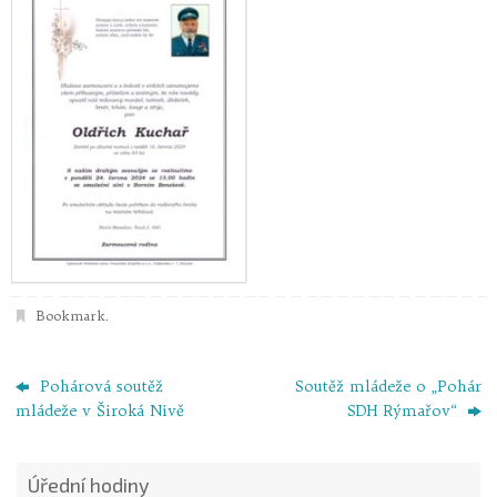
Bookmark
.
Pohárová soutěž
Soutěž mládeže o „Pohár
mládeže v Široká Nivě
SDH Rýmařov“
Úřední hodiny