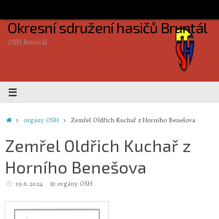
Skip
to
Okresní sdružení hasičů Bruntál
content
OSH Bruntál
Home
orgány OSH
Zemřel Oldřich Kuchař z Horního Benešova
Zemřel Oldřich Kuchař z
Horního Benešova
19.6.2024
orgány OSH