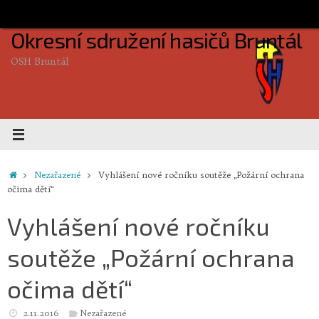
Skip
to
Okresní sdružení hasičů Bruntál
content
OSH Bruntál
Home
Nezařazené
Vyhlášení nové ročníku soutěže „Požární ochrana
očima dětí“
Vyhlášení nové ročníku
soutěže „Požární ochrana
očima dětí“
2.11.2016
Nezařazené