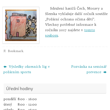
Sdružení hasičů Čech, Moravy a
Slezska vyhlašuje další ročník soutěže
„Požární ochrana očima dětí“.
Všechny potřebné informace k
ročníku 2017 najdete v
tomto
souboru
.
Bookmark
.
Výsledky okresních lig v
Pozvánka na seminář
požárním sportu
prevence
Úřední hodiny
pondělí
8:00 - 16:00
úterý
8:00 - 12:00
středa
8:00 - 16:00