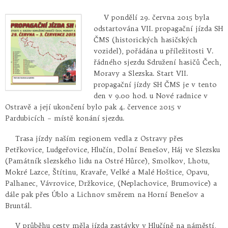
V pondělí 29. června 2015 byla
odstartována VII. propagační jízda SH
ČMS (historických hasičských
vozidel), pořádána u příležitosti V.
řádného sjezdu Sdružení hasičů Čech,
Moravy a Slezska. Start VII.
propagační jízdy SH ČMS je v tento
den v 9.00 hod. u Nové radnice v
Ostravě a její ukončení bylo pak 4. července 2015 v
Pardubicích – místě konání sjezdu.
Trasa jízdy naším regionem vedla z Ostravy přes
Petřkovice, Ludgeřovice, Hlučín, Dolní Benešov, Háj ve Slezsku
(Památník slezského lidu na Ostré Hůrce), Smolkov, Lhotu,
Mokré Lazce, Štítinu, Kravaře, Velké a Malé Hoštice, Opavu,
Palhanec, Vávrovice, Držkovice, (Neplachovice, Brumovice) a
dále pak přes Úblo a Lichnov směrem na Horní Benešov a
Bruntál.
V průběhu cesty měla jízda zastávky v Hlučíně na náměstí,