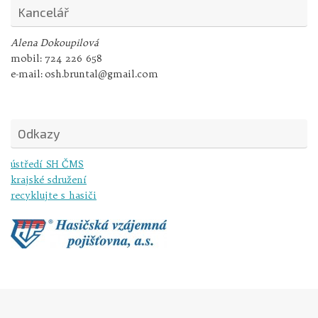
Kancelář
Alena Dokoupilová
mobil:
724 226 658
e-mail:
osh.bruntal@gmail.com
Odkazy
ústředí SH ČMS
krajské sdružení
recyklujte s hasiči