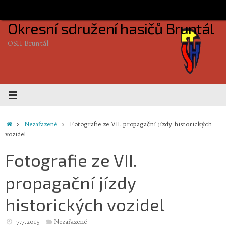
Skip
to
Okresní sdružení hasičů Bruntál
content
OSH Bruntál
Home
Nezařazené
Fotografie ze VII. propagační jízdy historických
vozidel
Fotografie ze VII.
propagační jízdy
historických vozidel
7.7.2015
Nezařazené