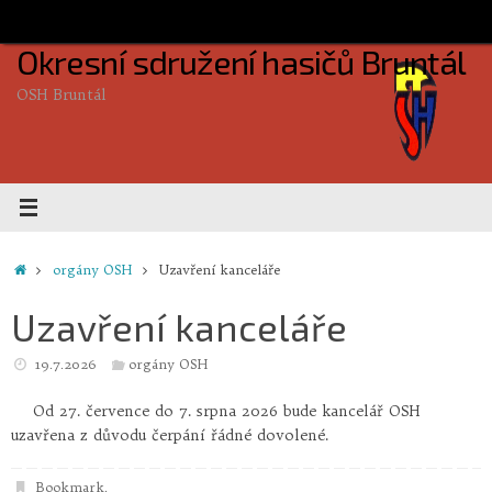
Skip
to
Okresní sdružení hasičů Bruntál
content
OSH Bruntál
Home
orgány OSH
Uzavření kanceláře
Uzavření kanceláře
19.7.2026
orgány OSH
Od 27. července do 7. srpna 2026 bude kancelář OSH
uzavřena z důvodu čerpání řádné dovolené.
Bookmark
.