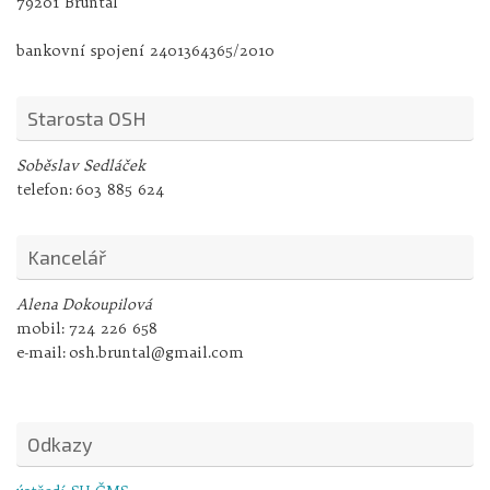
79201 Bruntál
bankovní spojení 2401364365/2010
Starosta OSH
Soběslav Sedláček
telefon:
603 885 624
Kancelář
Alena Dokoupilová
mobil:
724 226 658
e-mail:
osh.bruntal@gmail.com
Odkazy