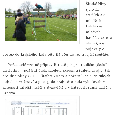
Široké Nivy
sjelo 12
starších a 8
mladších
kolektivů
mladých
hasičů z celého
okresu, aby
pojovaly o
postup do krajského kola této již přes 40 let trvající soutěže.
Pořadatelé vzorně připravili tratě jak pro tradiční „české“
disciplíny – požární útok. šatefeta 4x60m a štafeta dvojic, tak
pro disciplíny CTIF – štafeta 400m a požární útok. Po tuhých
bojích si vítězství a postup do krajského kola vybojovali v
kategorii mladší hasiči z Ryžoviště a v kategorii starší hasiči z
Krnova.