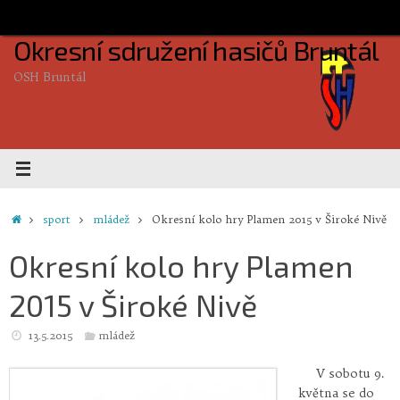
Skip
to
Okresní sdružení hasičů Bruntál
content
OSH Bruntál
Home
sport
mládež
Okresní kolo hry Plamen 2015 v Široké Nivě
Okresní kolo hry Plamen
2015 v Široké Nivě
13.5.2015
mládež
V sobotu 9.
května se do